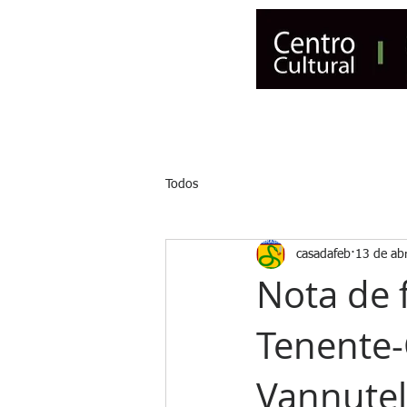
INÍCIO
NOTÍCIAS
CENSO
Todos
casadafeb
13 de ab
Nota de 
Tenente-
Vannutel