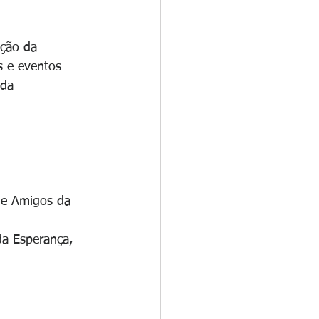
ação da 
s e eventos 
eda 
 e Amigos da 
da Esperança, 