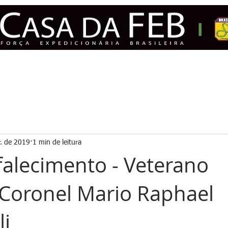
ASSOCIE-SE
MUSEU
ACERVOS
DIRETORIA
EX-PRESI
r. de 2019
1 min de leitura
falecimento - Veterano
Coronel Mario Raphael
li