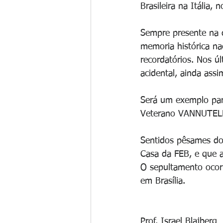
Brasileira na Itália,
Sempre presente na d
memoria histórica na
recordatórios. Nos ú
acidental, ainda ass
Será um exemplo par
Veterano VANNUTELLI
Sentidos pêsames dos
Casa da FEB, e que a
O sepultamento ocorr
em Brasília.
Prof. Israel Blajberg