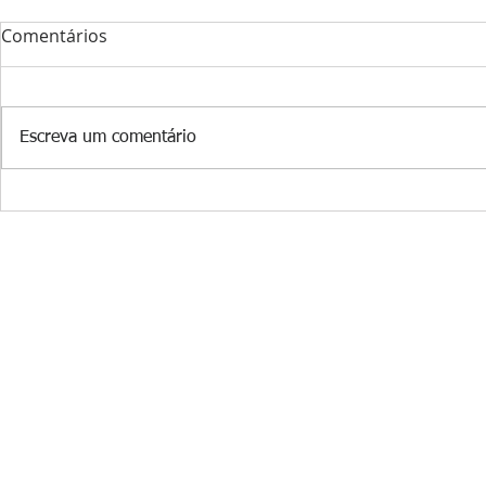
Comentários
Escreva um comentário
Museu Casa da FEB celebra
Inscrições 
cinquentenário com
XXXVI Enco
veteranos e amigos
dos Vetera
"Conspira contra sua própria grand
página criada 