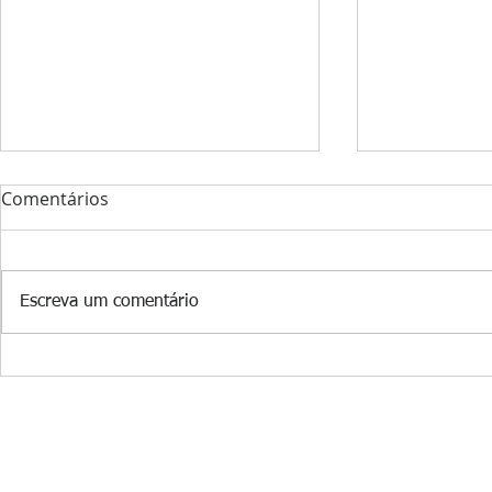
Comentários
Escreva um comentário
Museu Casa da FEB celebra
Inscrições 
cinquentenário com
XXXVI Enco
veteranos e amigos
dos Vetera
"Conspira contra sua própria grand
página criada 