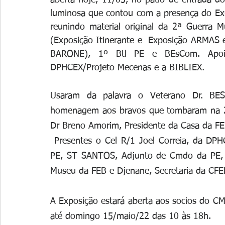
aberta hoje, 11/05, no pátio de entrada do
luminosa que contou com a presença do Ex
reunindo material original da 2ª Guerra 
(Exposição Itinerante e  Exposição ARMAS
BARONE), 1º Btl PE e BEsCom. Apo
DPHCEX/Projeto Mecenas e a BIBLIEX.
Usaram da palavra o Veterano Dr. BES
homenagem aos bravos que tombaram na 2ª
Dr Breno Amorim, Presidente da Casa da FEB
 Presentes o Cel R/1 Joel Correia, da DPHCEx/Projeto MECENAS, Cel INF Pacheco, Cmt da 
PE, ST SANTOS, Adjunto de Cmdo da PE, e
Museu da FEB e Djenane, Secretaria da CFE
A Exposição estará aberta aos socios do CMP
até domingo 15/maio/22 das 10 às 18h.